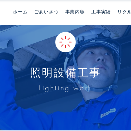
ホーム
ごあいさつ
事業内容
工事実績
リク
照明設備工事
Lighting work