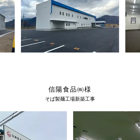
信陽食品㈱様
そば製麺工場新築工事